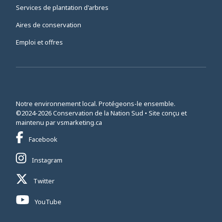
Services de plantation d'arbres
Aires de conservation
Emploi et offres
Notre environnement local. Protégeons-le ensemble.
©2024-2026 Conservation de la Nation Sud • Site conçu et
This link opens in a new window
maintenu par
vsmarketing.ca
This link opens in a new window
Facebook
This link opens in a new window
Instagram
This link opens in a new window
Twitter
This link opens in a new window
YouTube